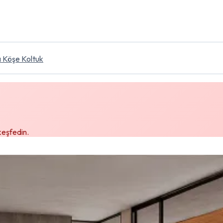
ı
Köşe Koltuk
 keşfedin.