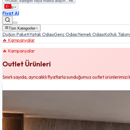
Ürün, kategori veya marka arayın...
⌘K
tr
Fiyat Al
Tüm Kategoriler
Düğün Paketi
Yatak Odası
Genç Odası
Yemek Odası
Koltuk Takım
🔥 Kampanyalar
🔥
Kampanyalar
Outlet Ürünleri
Sınırlı sayıda, ayrıcalıklı fiyatlarla sunduğumuz outlet ürünlerimizi