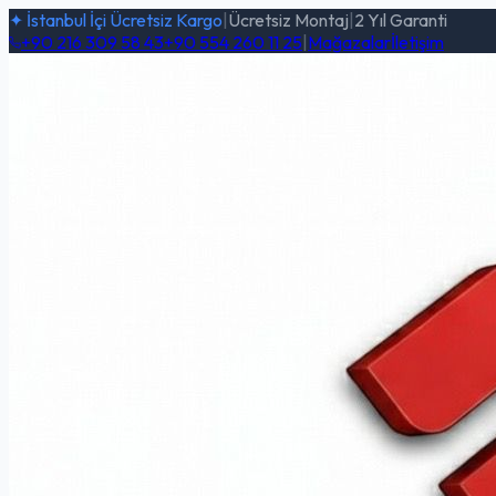
✦ İstanbul İçi Ücretsiz Kargo
|
Ücretsiz Montaj
|
2 Yıl Garanti
+90 216 309 58 43
+90 554 260 11 25
|
Mağazalar
İletişim