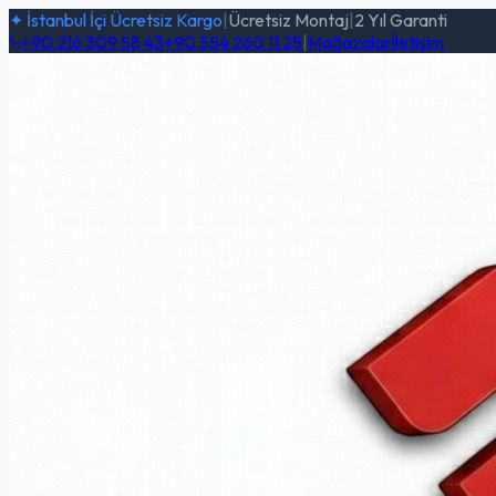
✦ İstanbul İçi Ücretsiz Kargo
|
Ücretsiz Montaj
|
2 Yıl Garanti
+90 216 309 58 43
+90 554 260 11 25
|
Mağazalar
İletişim