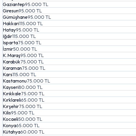
Gaziantep
95.000 TL
Giresun
95.000 TL
Gümüşhane
95.000 TL
Hakkari
115.000 TL
Hatay
95.000 TL
Iğdır
115.000 TL
Isparta
75.000 TL
İzmir
50.000 TL
K.Maraş
95.000 TL
Karabük
75.000 TL
Karaman
75.000 TL
Kars
115.000 TL
Kastamonu
75.000 TL
Kayseri
80.000 TL
Kırıkkale
75.000 TL
Kırklareli
65.000 TL
Kırşehir
75.000 TL
Kilis
95.000 TL
Kocaeli
50.000 TL
Konya
65.000 TL
Kütahya
60.000 TL