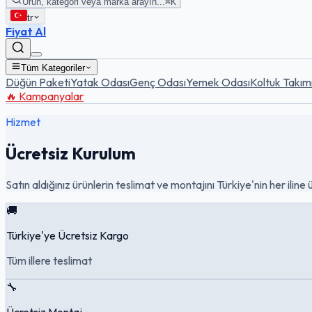
Ürün, kategori veya marka arayın...
⌘K
tr
Fiyat Al
Tüm Kategoriler
Düğün Paketi
Yatak Odası
Genç Odası
Yemek Odası
Koltuk Takım
🔥 Kampanyalar
Hizmet
Ücretsiz Kurulum
Satın aldığınız ürünlerin teslimat ve montajını Türkiye'nin her iline 
🚚
Türkiye'ye Ücretsiz Kargo
Tüm illere teslimat
🔧
Ücretsiz Montaj