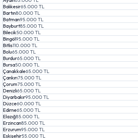
Aydın
65.000 TL
Balıkesir
65.000 TL
Bartın
80.000 TL
Batman
95.000 TL
Bayburt
85.000 TL
Bilecik
50.000 TL
Bingöl
95.000 TL
Bitlis
110.000 TL
Bolu
65.000 TL
Burdur
65.000 TL
Bursa
50.000 TL
Çanakkale
65.000 TL
Çankırı
75.000 TL
Çorum
75.000 TL
Denizli
65.000 TL
Diyarbakır
95.000 TL
Düzce
60.000 TL
Edirne
65.000 TL
Elazığ
85.000 TL
Erzincan
85.000 TL
Erzurum
95.000 TL
Eskişehir
55.000 TL