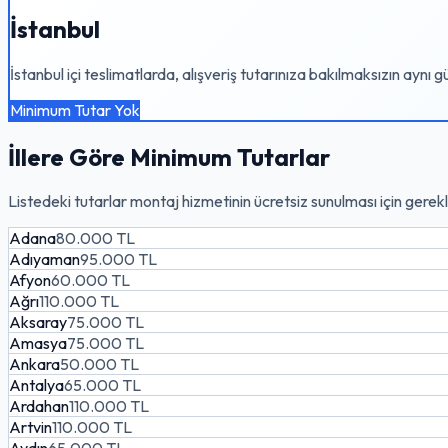
İstanbul
İstanbul içi teslimatlarda, alışveriş tutarınıza bakılmaksızın aynı 
Minimum Tutar Yok
İllere Göre Minimum Tutarlar
Listedeki tutarlar montaj hizmetinin ücretsiz sunulması için gerekl
Adana
80.000 TL
Adıyaman
95.000 TL
Afyon
60.000 TL
Ağrı
110.000 TL
Aksaray
75.000 TL
Amasya
75.000 TL
Ankara
50.000 TL
Antalya
65.000 TL
Ardahan
110.000 TL
Artvin
110.000 TL