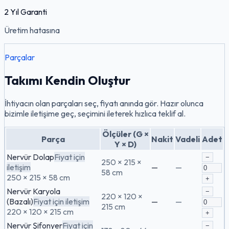
2 Yıl Garanti
Üretim hatasına
Parçalar
Takımı Kendin Oluştur
İhtiyacın olan parçaları seç, fiyatı anında gör. Hazır olunca
bizimle iletişime geç, seçimini ileterek hızlıca teklif al.
Ölçüler (G ×
Parça
Nakit
Vadeli
Adet
Y × D)
Nervür Dolap
Fiyat için
−
250 × 215 ×
iletişim
—
—
58 cm
250 × 215 × 58 cm
+
Nervür Karyola
−
220 × 120 ×
(Bazalı)
Fiyat için iletişim
—
—
215 cm
220 × 120 × 215 cm
+
Nervür Şifonyer
Fiyat için
−