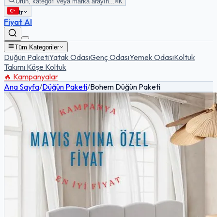
Ürün, kategori veya marka arayın...
⌘K
tr
Fiyat Al
Tüm Kategoriler
Düğün Paketi
Yatak Odası
Genç Odası
Yemek Odası
Koltuk
Takımı
Köşe Koltuk
🔥 Kampanyalar
Ana Sayfa
/
Düğün Paketi
/
Bohem Düğün Paketi