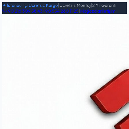
✦ İstanbul İçi Ücretsiz Kargo
|
Ücretsiz Montaj
|
2 Yıl Garanti
+90 216 309 58 43
+90 554 260 11 25
|
Mağazalar
İletişim