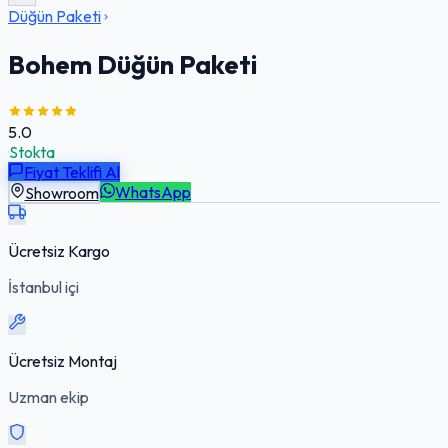
Düğün Paketi
Bohem Düğün Paketi
5.0
·
Stokta
Fiyat Teklifi Al
Showroom
WhatsApp
Ücretsiz Kargo
İstanbul içi
Ücretsiz Montaj
Uzman ekip