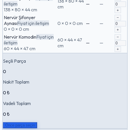
138 × 80 × 44
iletişim
—
—
cm
138 × 80 × 44 cm
+
Nervür Şifonyer
−
Aynası
Fiyat için iletişim
0 × 0 × 0 cm
—
—
0 × 0 × 0 cm
+
Nervür Komodin
Fiyat için
−
60 × 44 × 47
iletişim
—
—
cm
60 × 44 × 47 cm
+
Seçili Parça
0
Nakit Toplam
0 ₺
Vadeli Toplam
0 ₺
Önce parça seçin