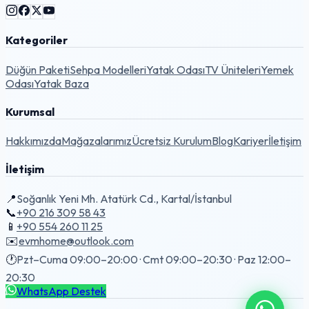
Kategoriler
Düğün Paketi
Sehpa Modelleri
Yatak Odası
TV Üniteleri
Yemek
Odası
Yatak Baza
Kurumsal
Hakkımızda
Mağazalarımız
Ücretsiz Kurulum
Blog
Kariyer
İletişim
İletişim
📍
Soğanlık Yeni Mh. Atatürk Cd., Kartal/İstanbul
📞
+90 216 309 58 43
📱
+90 554 260 11 25
✉️
evmhome@outlook.com
🕐
Pzt–Cuma 09:00–20:00 · Cmt 09:00–20:30 · Paz 12:00–
20:30
WhatsApp Destek