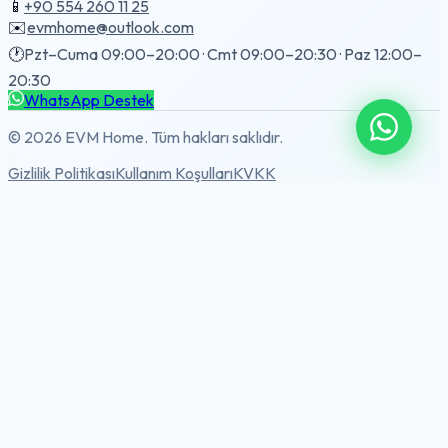
📱
+90 554 260 11 25
✉️
evmhome@outlook.com
🕐
Pzt–Cuma 09:00–20:00 · Cmt 09:00–20:30 · Paz 12:00–
20:30
WhatsApp Destek
© 2026 EVM Home. Tüm hakları saklıdır.
Gizlilik Politikası
Kullanım Koşulları
KVKK