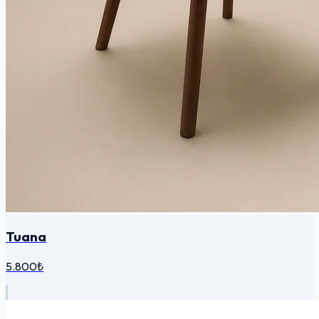
Tuana
5.800₺