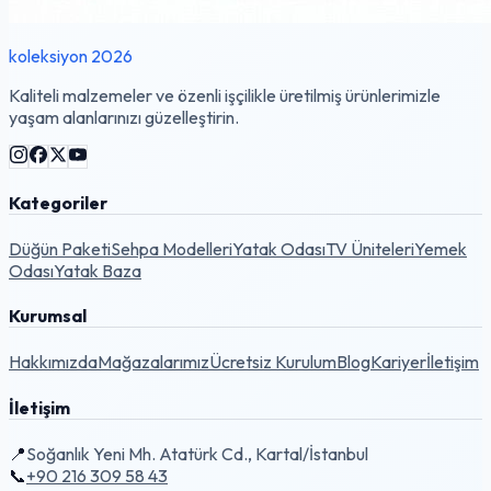
koleksiyon 2026
Kaliteli malzemeler ve özenli işçilikle üretilmiş ürünlerimizle
yaşam alanlarınızı güzelleştirin.
Kategoriler
Düğün Paketi
Sehpa Modelleri
Yatak Odası
TV Üniteleri
Yemek
Odası
Yatak Baza
Kurumsal
Hakkımızda
Mağazalarımız
Ücretsiz Kurulum
Blog
Kariyer
İletişim
İletişim
📍
Soğanlık Yeni Mh. Atatürk Cd., Kartal/İstanbul
📞
+90 216 309 58 43