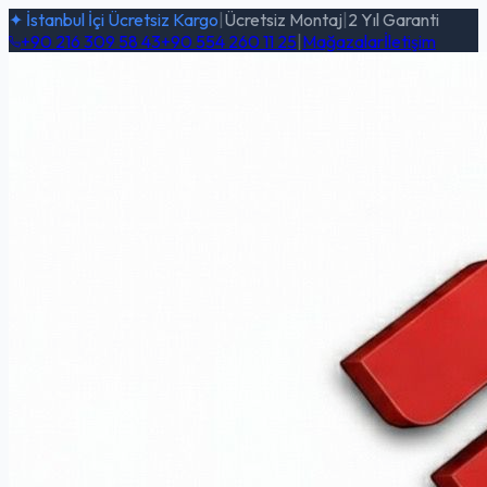
✦ İstanbul İçi Ücretsiz Kargo
|
Ücretsiz Montaj
|
2 Yıl Garanti
+90 216 309 58 43
+90 554 260 11 25
|
Mağazalar
İletişim