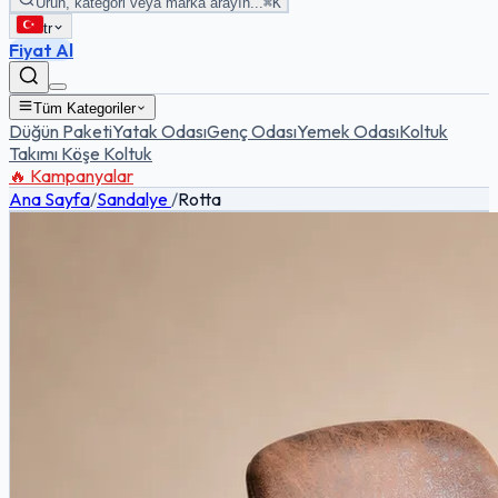
Ürün, kategori veya marka arayın...
⌘K
tr
Fiyat Al
Tüm Kategoriler
Düğün Paketi
Yatak Odası
Genç Odası
Yemek Odası
Koltuk
Takımı
Köşe Koltuk
🔥 Kampanyalar
Ana Sayfa
/
Sandalye
/
Rotta