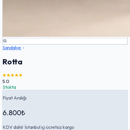
Sandalye
Rotta
5.0
·
Stokta
Fiyat Aralığı
6.800₺
KDV dahil · İstanbul içi ücretsiz kargo