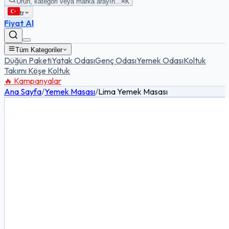
Ürün, kategori veya marka arayın...
⌘K
tr
Fiyat Al
Tüm Kategoriler
Düğün Paketi
Yatak Odası
Genç Odası
Yemek Odası
Koltuk
Takımı
Köşe Koltuk
🔥 Kampanyalar
Ana Sayfa
/
Yemek Masası
/
Lima Yemek Masası