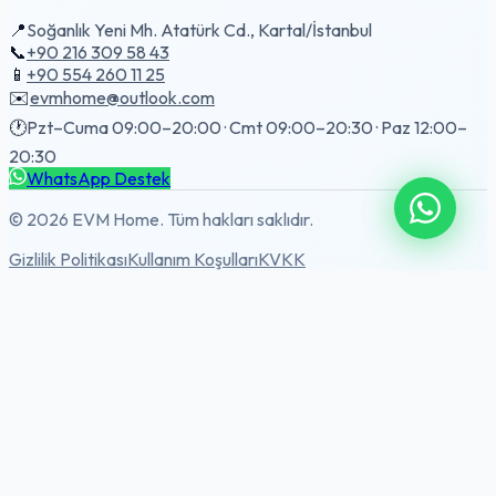
📍
Soğanlık Yeni Mh. Atatürk Cd., Kartal/İstanbul
📞
+90 216 309 58 43
📱
+90 554 260 11 25
✉️
evmhome@outlook.com
🕐
Pzt–Cuma 09:00–20:00 · Cmt 09:00–20:30 · Paz 12:00–
20:30
WhatsApp Destek
© 2026 EVM Home. Tüm hakları saklıdır.
Gizlilik Politikası
Kullanım Koşulları
KVKK