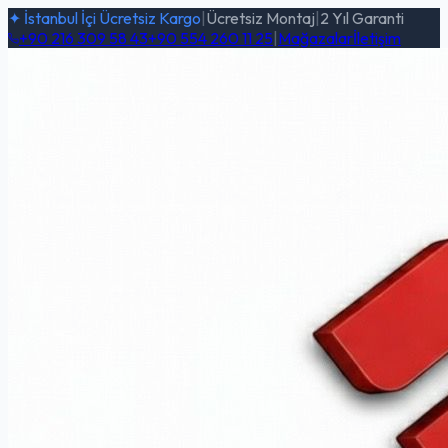
✦ İstanbul İçi Ücretsiz Kargo
|
Ücretsiz Montaj
|
2 Yıl Garanti
+90 216 309 58 43
+90 554 260 11 25
|
Mağazalar
İletişim