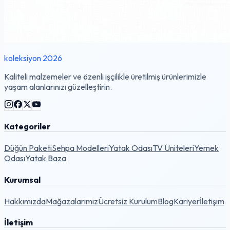
koleksiyon 2026
Kaliteli malzemeler ve özenli işçilikle üretilmiş ürünlerimizle
yaşam alanlarınızı güzelleştirin.
Kategoriler
Düğün Paketi
Sehpa Modelleri
Yatak Odası
TV Üniteleri
Yemek
Odası
Yatak Baza
Kurumsal
Hakkımızda
Mağazalarımız
Ücretsiz Kurulum
Blog
Kariyer
İletişim
İletişim