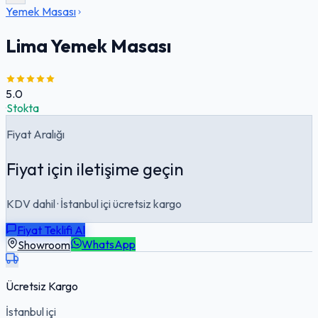
Yemek Masası
Lima Yemek Masası
5.0
·
Stokta
Fiyat Aralığı
Fiyat için iletişime geçin
KDV dahil · İstanbul içi ücretsiz kargo
Fiyat Teklifi Al
Showroom
WhatsApp
Ücretsiz Kargo
İstanbul içi