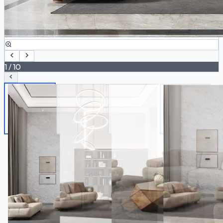
1
/
10