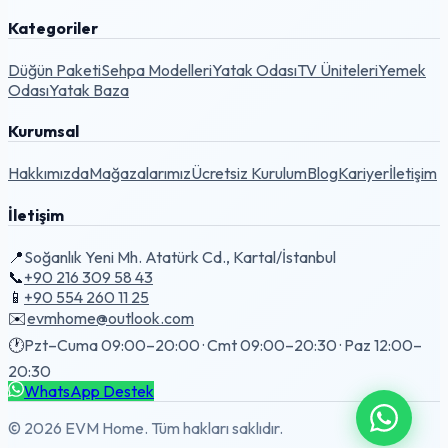
Kategoriler
Düğün Paketi
Sehpa Modelleri
Yatak Odası
TV Üniteleri
Yemek
Odası
Yatak Baza
Kurumsal
Hakkımızda
Mağazalarımız
Ücretsiz Kurulum
Blog
Kariyer
İletişim
İletişim
📍
Soğanlık Yeni Mh. Atatürk Cd., Kartal/İstanbul
📞
+90 216 309 58 43
📱
+90 554 260 11 25
✉️
evmhome@outlook.com
🕐
Pzt–Cuma 09:00–20:00 · Cmt 09:00–20:30 · Paz 12:00–
20:30
WhatsApp Destek
© 2026 EVM Home. Tüm hakları saklıdır.