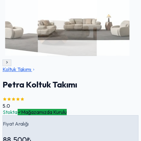
Koltuk Takımı
Petra Koltuk Takımı
5.0
·
Stokta
·
Mağazamızda Kurulu
Fiyat Aralığı
88.500₺