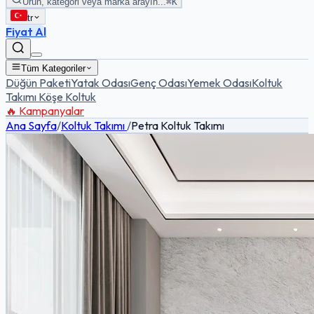
Ürün, kategori veya marka arayın...
⌘K
tr
Fiyat Al
Tüm Kategoriler
Düğün Paketi
Yatak Odası
Genç Odası
Yemek Odası
Koltuk
Takımı
Köşe Koltuk
🔥 Kampanyalar
Ana Sayfa
/
Koltuk Takımı
/
Petra Koltuk Takımı