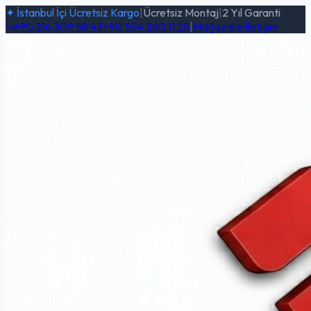
✦ İstanbul İçi Ücretsiz Kargo
|
Ücretsiz Montaj
|
2 Yıl Garanti
+90 216 309 58 43
+90 554 260 11 25
|
Mağazalar
İletişim