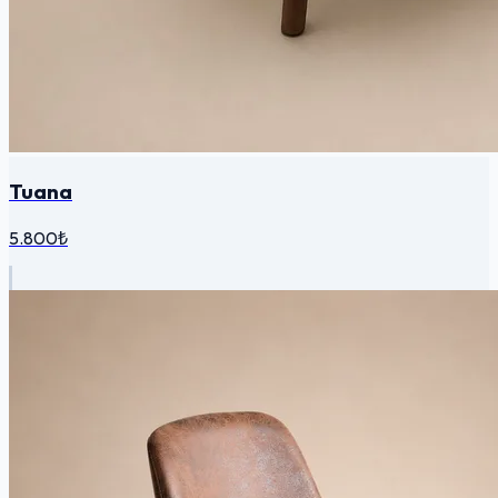
Tuana
5.800₺