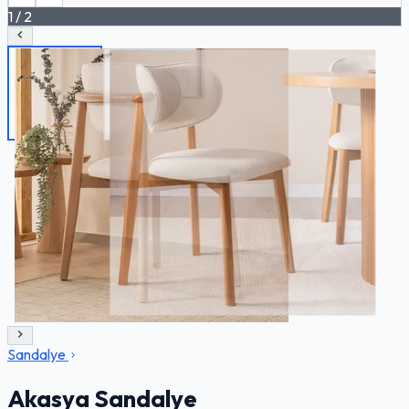
1
/
2
Sandalye
Akasya Sandalye