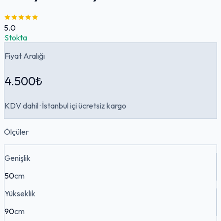
5.0
·
Stokta
Fiyat Aralığı
4.500₺
KDV dahil · İstanbul içi ücretsiz kargo
Ölçüler
Genişlik
50
cm
Yükseklik
90
cm