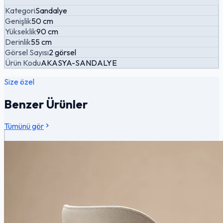
Kategori
Sandalye
Genişlik
50 cm
Yükseklik
90 cm
Derinlik
55 cm
Görsel Sayısı
2 görsel
Ürün Kodu
AKASYA-SANDALYE
Size özel
Benzer Ürünler
Tümünü gör