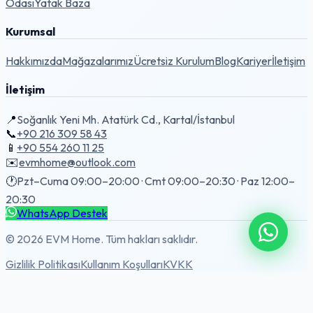
Odası
Yatak Baza
Kurumsal
Hakkımızda
Mağazalarımız
Ücretsiz Kurulum
Blog
Kariyer
İletişim
İletişim
📍
Soğanlık Yeni Mh. Atatürk Cd., Kartal/İstanbul
📞
+90 216 309 58 43
📱
+90 554 260 11 25
✉️
evmhome@outlook.com
🕐
Pzt–Cuma 09:00–20:00 · Cmt 09:00–20:30 · Paz 12:00–
20:30
WhatsApp Destek
© 2026 EVM Home. Tüm hakları saklıdır.
Gizlilik Politikası
Kullanım Koşulları
KVKK