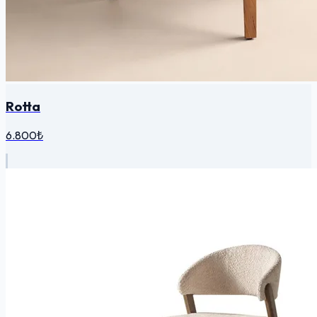
Rotta
6.800₺