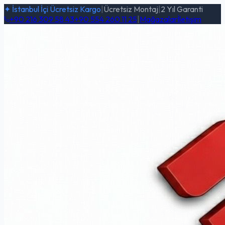
✦ İstanbul İçi Ücretsiz Kargo
|
Ücretsiz Montaj
|
2 Yıl Garanti
+90 216 309 58 43
+90 554 260 11 25
|
Mağazalar
İletişim