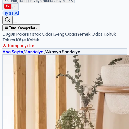
Ürün, kategori veya marka arayın...
⌘K
tr
Fiyat Al
Tüm Kategoriler
Düğün Paketi
Yatak Odası
Genç Odası
Yemek Odası
Koltuk
Takımı
Köşe Koltuk
🔥 Kampanyalar
Ana Sayfa
/
Sandalye
/
Akasya Sandalye